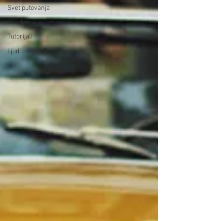
Svet putovanja
Iza okvira
Tutorijali
Ljudi i događaji