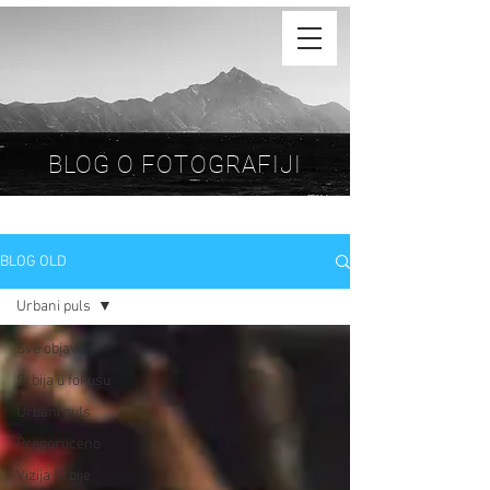
BLOG O FOTOGRAFIJI
BLOG OLD
Urbani puls
Sve objave
Srbija u fokusu
Urbani puls
Preporuceno
Vizija Srbije