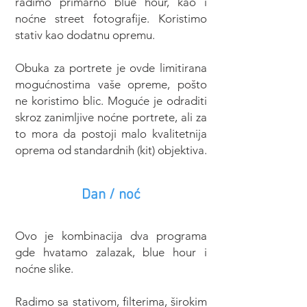
radimo primarno blue hour, kao i
noćne street fotografije. Koristimo
stativ kao dodatnu opremu.
Obuka za portrete je ovde limitirana
mogućnostima vaše opreme, pošto
ne koristimo blic. Moguće je odraditi
skroz zanimljive noćne portrete, ali za
to mora da postoji malo kvalitetnija
oprema od standardnih (kit) objektiva.
Dan / noć
Ovo je kombinacija dva programa
gde hvatamo zalazak, blue hour i
noćne slike.
Radimo sa stativom, filterima, širokim