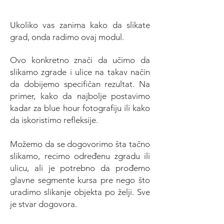
Ukoliko vas zanima kako da slikate
grad, onda radimo ovaj modul.
Ovo konkretno znači da
učimo da
slikamo zgrade i ulice na takav način
da dobijemo specifičan rezultat. Na
primer, kako da najbolje postavimo
kadar za
blue hour fotografiju ili kako
da iskoristimo refleksije.
Možemo da se dogovorimo šta tačno
slikamo, recimo određenu zgradu ili
ulicu, ali je potrebno da prođemo
glavne segmente kursa pre nego što
uradimo slikanje objekta po želji.
​ Sve
je stvar dogovora.