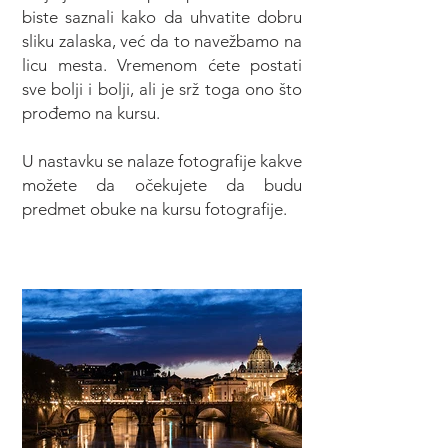
biste saznali kako da uhvatite dobru
sliku zalaska, već da to navežbamo na
licu mesta. Vremenom ćete postati
sve bolji i bolji, ali je srž toga ono što
prođemo na kursu.
U nastavku se nalaze fotografije kakve
možete da očekujete da budu
predmet obuke na kursu fotografije.