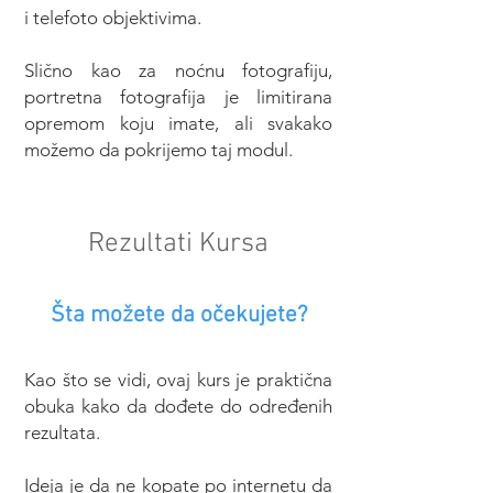
i telefoto objektivima.
Slično kao za noćnu fotografiju,
portretna fotografija je limitirana
opremom koju imate, ali svakako
možemo da pokrijemo taj modul.
Rezultati Kursa
Šta možete da očekujete?
Kao što se vidi, ovaj kurs je praktična
obuka kako da dođete do određenih
rezultata.
Ideja je da ne kopate po internetu da