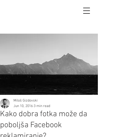
Miloš Gizdovski
Jun 10, 2016
3 min read
Kako dobra fotka može da
poboljša Facebook
reklamiranje?