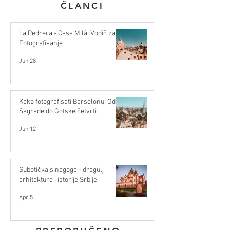
ČLANCI
La Pedrera - Casa Milà: Vodič za
Fotografisanje
Jun 28
Kako fotografisati Barselonu: Od
Sagrade do Gotske četvrti
Jun 12
Subotička sinagoga - dragulj
arhitekture i istorije Srbije
Apr 5