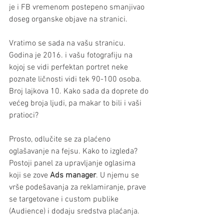
je i FB vremenom postepeno smanjivao 
doseg organske objave na stranici. 
Vratimo se sada na vašu stranicu. 
Godina je 2016. i vašu fotografiju na 
kojoj se vidi perfektan portret neke 
poznate ličnosti vidi tek 90-100 osoba. 
Broj lajkova 10. Kako sada da doprete do 
većeg broja ljudi, pa makar to bili i vaši 
pratioci?
Prosto, odlučite se za plaćeno 
oglašavanje na fejsu. Kako to izgleda? 
Postoji panel za upravljanje oglasima 
koji se zove 
Ads manager
. U njemu se 
vrše podešavanja za reklamiranje, prave 
se targetovane i custom publike 
(Audience) i dodaju sredstva plaćanja. 