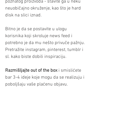
poznatog proizvoda - stavite ga u neku 
neuobičajno okruženje, kao što je hard 
disk na slici iznad.
Bitno je da se postavite u ulogu 
korisnika koji skroluje news feed i 
potrebno je da mu nešto privuče pažnju. 
Pretražite instagram, pinterest, tumblr i 
sl. kako biste dobili inspiraciju.
Razmišljajte out of the box
 i smislićete 
bar 3-4 ideje koje mogu da se realizuju i 
poboljšaju vaše plaćenu objavu.