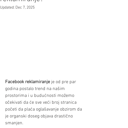
Updated:
Dec 7, 2025
Facebook reklamiranje
 je od pre par 
godina postalo trend na našim 
prostorima i u budućnosti možemo 
očekivati da će sve veći broj stranica 
početi da plaća oglašavanje obzirom da 
je organski doseg objava drastično 
smanjen.