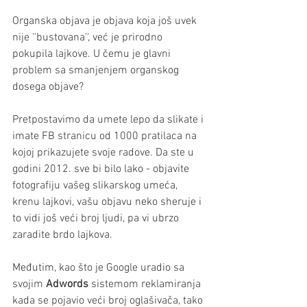
Organska objava je objava koja još uvek 
nije ''bustovana'', već je prirodno 
pokupila lajkove. U čemu je glavni 
problem sa smanjenjem organskog 
dosega objave?
Pretpostavimo da umete lepo da slikate i 
imate FB stranicu od 1000 pratilaca na 
kojoj prikazujete svoje radove. Da ste u 
godini 2012. sve bi bilo lako - objavite 
fotografiju vašeg slikarskog umeća, 
krenu lajkovi, vašu objavu neko sheruje i 
to vidi još veći broj ljudi, pa vi ubrzo 
zaradite brdo lajkova.
Međutim, kao što je Google uradio sa 
svojim 
Adwords 
sistemom reklamiranja 
kada se pojavio veći broj oglašivača, tako 