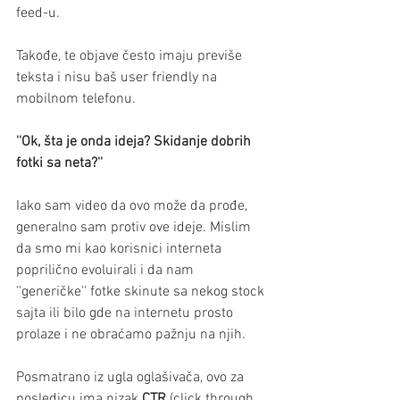
feed-u.
Takođe, te objave često imaju previše 
teksta i nisu baš user friendly na 
mobilnom telefonu.
''Ok, šta je onda ideja? Skidanje dobrih 
fotki sa neta?''
Iako sam video da ovo može da prođe, 
generalno sam protiv ove ideje. Mislim 
da smo mi kao korisnici interneta 
poprilično evoluirali i da nam 
''generičke'' fotke skinute sa nekog stock 
sajta ili bilo gde na internetu prosto 
prolaze i ne obraćamo pažnju na njih.
Posmatrano iz ugla oglašivača, ovo za 
posledicu ima nizak 
CTR
 (click through 