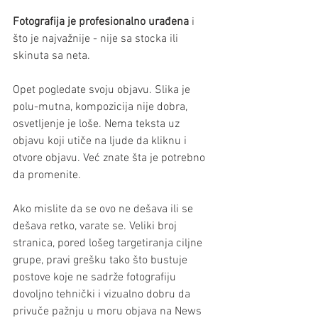
Fotografija je profesionalno urađena
 i 
što je najvažnije - nije sa stocka ili 
skinuta sa neta. 
Opet pogledate svoju objavu. Slika je 
polu-mutna, kompozicija nije dobra, 
osvetljenje je loše. Nema teksta uz 
objavu koji utiče na ljude da kliknu i 
otvore objavu. Već znate šta je potrebno 
da promenite.
Ako mislite da se ovo ne dešava ili se 
dešava retko, varate se. Veliki broj 
stranica, pored lošeg targetiranja ciljne 
grupe, pravi grešku tako što bustuje 
postove koje ne sadrže fotografiju 
dovoljno tehnički i vizualno dobru da 
privuče pažnju u moru objava na News 