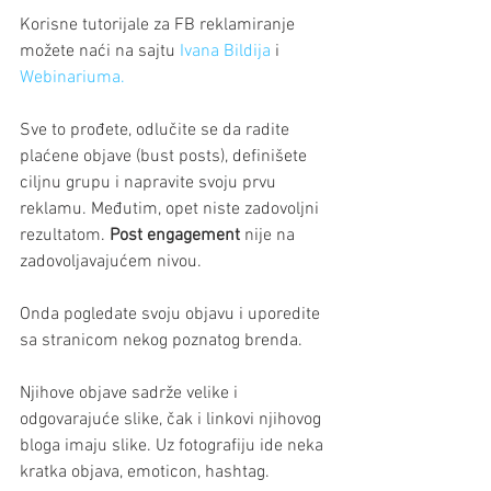
Korisne tutorijale za FB reklamiranje 
možete naći na sajtu 
Ivana Bildija
i 
Webinariuma
.
Sve to prođete, odlučite se da radite 
plaćene objave (bust posts), definišete 
ciljnu grupu i napravite svoju prvu 
reklamu. Međutim, opet niste zadovoljni 
rezultatom. 
Post engagement
 nije na 
zadovoljavajućem nivou.
Onda pogledate svoju objavu i uporedite 
sa stranicom nekog poznatog brenda.
Njihove objave sadrže velike i 
odgovarajuće slike, čak i linkovi njihovog 
bloga imaju slike. Uz fotografiju ide neka 
kratka objava, emoticon, hashtag. 