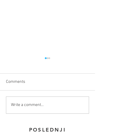
Comments
Kada Photoshop, a kada
3 besplatne andr
Write a comment...
Lightroom?
aplikacije za obra
POSLEDNJI