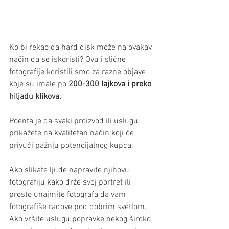
Ko bi rekao da hard disk može na ovakav 
način da se iskoristi? Ovu i slične 
fotografije koristili smo za razne objave 
koje su imale po 
200-300 lajkova i preko 
hiljadu klikova.
Poenta je da svaki proizvod ili uslugu 
prikažete na kvalitetan način koji će 
privući pažnju potencijalnog kupca.
Ako slikate ljude napravite njihovu 
fotografiju kako drže svoj portret ili 
prosto unajmite fotografa da vam 
fotografiše radove pod dobrim svetlom. 
Ako vršite uslugu popravke nekog široko 